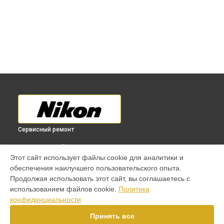
Сервисный ремонт
ВЫБЕРИ СВОЙ ГОРОД
Этот сайт использует файлы cookie для аналитики и
Замена материнской платы экшн-камеры KeyMission 360
обеспечения наилучшего пользовательского опыта.
Nikon в
Краснодаре
Продолжая использовать этот сайт, вы соглашаетесь с
Замена материнской платы экшн-камеры KeyMission 360
использованием файлов cookie.
Политика
Nikon в
Ростове-на-Дону
конфиденциальности
Замена материнской платы экшн-камеры KeyMission 360
Nikon в
Нижнем Новгороде
Принять все