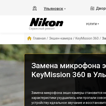
Дворц
Ульяновск
▼
УСЛУГИ
Сервисный ремонт
Главная
/
Экшен-камера
/
KeyMission 360
/
За
Замена микрофона 
KeyMission 360 в Ул
Замена микрофона экшн-камеры становится н
характеристики ухудшились или пропали совсе
устройству идеальное звучание и восстановит