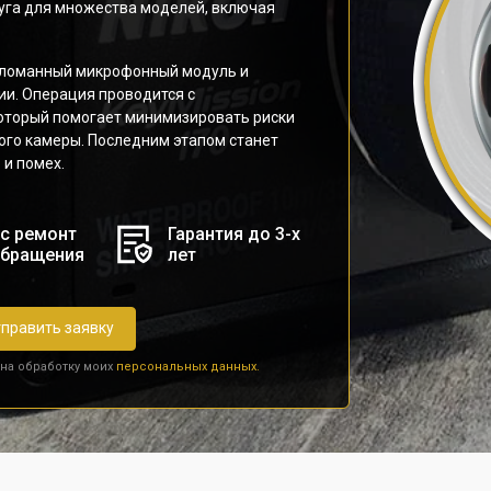
уга для множества моделей, включая
 сломанный микрофонный модуль и
и. Операция проводится с
оторый помогает минимизировать риски
го камеры. Последним этапом станет
 и помех.
с ремонт
Гарантия до 3-х
обращения
лет
править заявку
 на обработку моих
персональных данных.