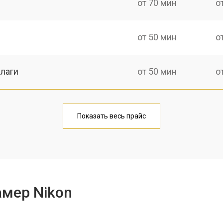
от 70 мин
о
от 50 мин
о
лаги
от 50 мин
о
тридера) sd
от 80 мин
о
Показать весь прайс
от 50 мин
о
амер Nikon