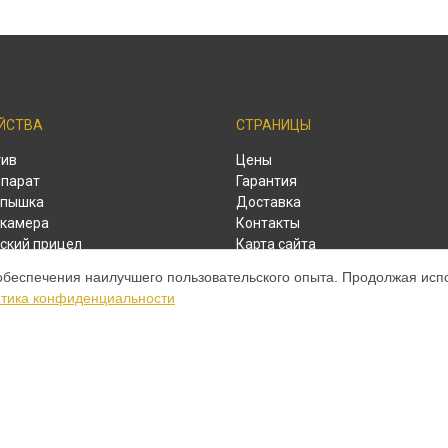
ЙСТВА
СТРАНИЦЫ
тив
Цены
парат
Гарантия
спышка
Доставка
камера
Контакты
ский прицел
Карта сайта
ый дальномер
обеспечения наилучшего пользовательского опыта. Продолжая испол
тика конфиденциальности