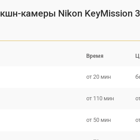
экшн-камеры Nikon KeyMission 
Время
Ц
от 20 мин
б
от 110 мин
о
от 50 мин
о