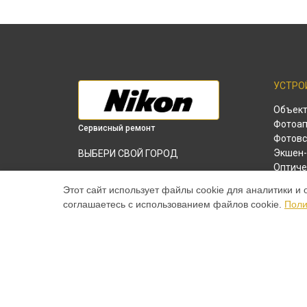
УСТРО
Объек
Фотоап
Сервисный ремонт
Фотов
Экшен-
ВЫБЕРИ СВОЙ ГОРОД
Оптиче
Замена микрофона экшн-камеры
Лазерн
KeyMission 360 Nikon в
Краснодаре
Этот сайт использует файлы cookie для аналитики и 
соглашаетесь с использованием файлов cookie.
Поли
Замена микрофона экшн-камеры
KeyMission 360 Nikon в
Ростове-на-Дону
Замена микрофона экшн-камеры
KeyMission 360 Nikon в
Нижнем
Новгороде
Замена микрофона экшн-камеры
KeyMission 360 Nikon в
Новосибирске
Замена микрофона экшн-камеры