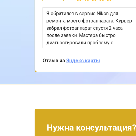
Я обратился в сервис Nikon для
ремонта моего фотоаппарата. Курьер
забрал фотоаппарат спустя 2 часа
после заявки. Мастера быстро
диагностировали проблему с
затвором и эффективно устранили
ее. Остался доволен качеством
Отзыв из
Яндекс карты
обслуживания и могу рекомендовать
этот сервис всем, кто ценит качество
и надежность.
Нужна консультация