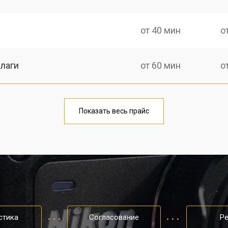
от 40 мин
о
лаги
от 60 мин
о
тридера) sd
от 60 мин
о
Показать весь прайс
от 70 мин
о
стика
Согласование
Р