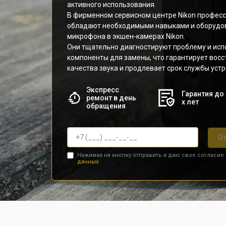
активного использования.
В фирменном сервисном центре Nikon профес
обладают необходимыми навыками и оборудо
микрофона в экшен-камерах Nikon.
Они тщательно диагностируют проблему и ис
компоненты для замены, что гарантирует вос
качества звука и продлевает срок службы устр
Экспресс
Гарантия до 
ремонт в день
х лет
обращения
От
Нажимая на кнопку отправить я даю свое согласие
данных.