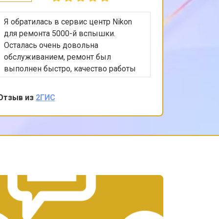
Я обратилась в сервис центр Nikon
Столкну
для ремонта 5000-й вспышки.
своего ф
Осталась очень довольна
камера 
обслуживанием, ремонт был
фокусир
выполнен быстро, качество работы
Обратил
на 5 баллов. Персонал был очень
знакомых
вежлив, оператор адекватная,
качеств
Отзыв из
2ГИС
Отзыв из
согласовывали окончание ремонта
цену.
уже с мастером Алексеем по
созвону. Спасибо за вашу работу и
заботу о клиентах!