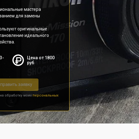
сиональные мастера
ванием для замены
пользуют оригинальные
становление идеального
ойства.
3-
Цена от 1800
руб
править заявку
 на обработку моих
персональных