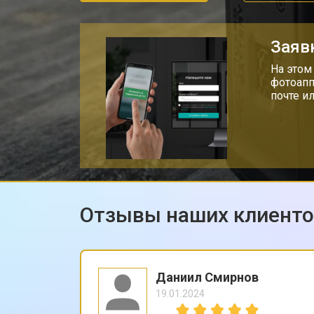
Заяв
На этом
фотоапп
почте и
Отзывы наших клиент
Даниил Смирнов
19.01.2024