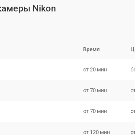
камеры Nikon
Время
Ц
от 20 мин
б
от 70 мин
о
от 70 мин
о
от 120 мин
о