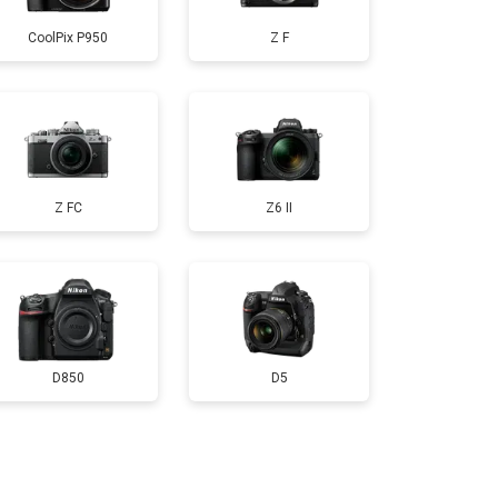
CoolPix P950
Z F
т 3300 ₽
Заказать
т 3100 ₽
Заказать
Z FC
Z6 II
D850
D5