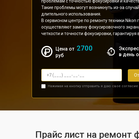
проблемам с точностью фокусировки и качест
Такие проблемы могут возникнуть из-за случа
длительного использования.
В сервисном центре по ремонту техники Niko
осуществляют замену фокусировочного экрана
четкости и точности фокусировки, гарантируя 
2700
Экспрес
Цена от
в день 
руб
От
Нажимая на кнопку отправить я даю свое согласие
Прайс лист на ремонт 