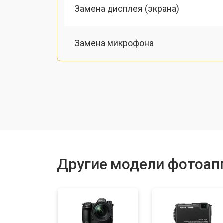
Замена дисплея (экрана)
Замена микрофона
Замена кнопки включения
Замена байонета
Замена платы отсека карты памяти
Другие модели фотоап
Замена затвора
Замена CCD/CMOS матрицы