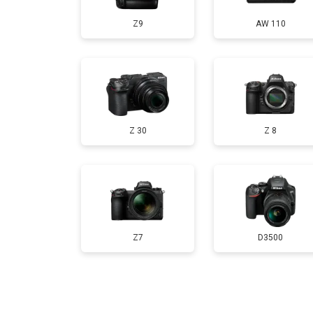
Z9
AW 110
Ремонт материнской платы
Чистка матрицы
Z 30
Z 8
Z7
D3500