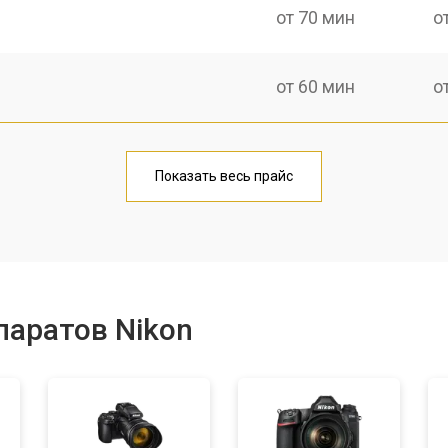
от 70 мин
о
от 60 мин
о
от 70 мин
о
Показать весь прайс
от 60 мин
о
от 110 мин
о
паратов Nikon
от 50 мин
о
от 120 мин
о