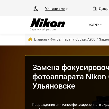
Дворц
Ульяновск
▼
УСЛУГИ
Сервисный ремонт
Главная
/
Фотоаппарат
/
Coolpix A900
/
Замен
Замена фокусировоч
фотоаппарата Nikon 
Ульяновске
Повреждение или износ фокусировочного экрана