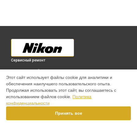
Сервисный ремонт
ВЫБЕРИ СВОЙ ГОРОД
Этот сайт использует файлы cookie для аналитики и
Замена диска управления фотоаппарата D5300 Nikon в
обеспечения наилучшего пользовательского опыта.
Краснодаре
Продолжая использовать этот сайт, вы соглашаетесь с
Замена диска управления фотоаппарата D5300 Nikon в
использованием файлов cookie.
Политика
Ростове-на-Дону
конфиденциальности
Замена диска управления фотоаппарата D5300 Nikon в
Нижнем Новгороде
Принять все
Замена диска управления фотоаппарата D5300 Nikon в
Новосибирске
Замена диска управления фотоаппарата D5300 Nikon в
Челябинске