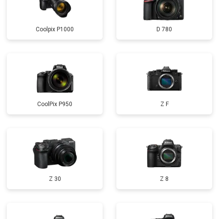
Coolpix P1000
D 780
CoolPix P950
Z F
Z 30
Z 8