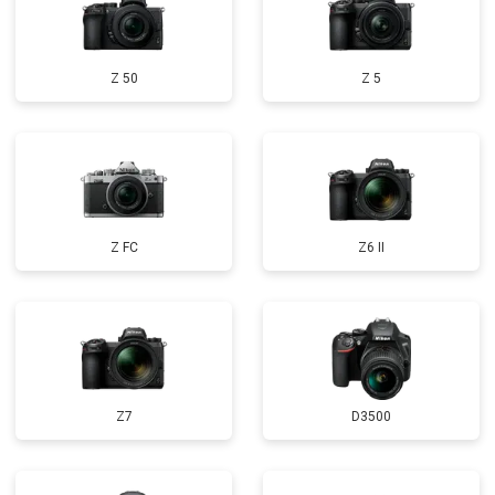
Z 50
Z 5
Z FC
Z6 II
Z7
D3500