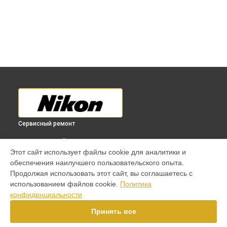
Сервисный ремонт
ВЫБЕРИ СВОЙ ГОРОД
Этот сайт использует файлы cookie для аналитики и
Ремонт / замена механизма крепления (пятки)
обеспечения наилучшего пользовательского опыта.
фотовспышки Speedlight SB-910 Nikon в
Краснодаре
Продолжая использовать этот сайт, вы соглашаетесь с
Ремонт / замена механизма крепления (пятки)
использованием файлов cookie.
Политика
фотовспышки Speedlight SB-910 Nikon в
Ростове-на-Дону
конфиденциальности
Ремонт / замена механизма крепления (пятки)
фотовспышки Speedlight SB-910 Nikon в
Нижнем
Принять все
Новгороде