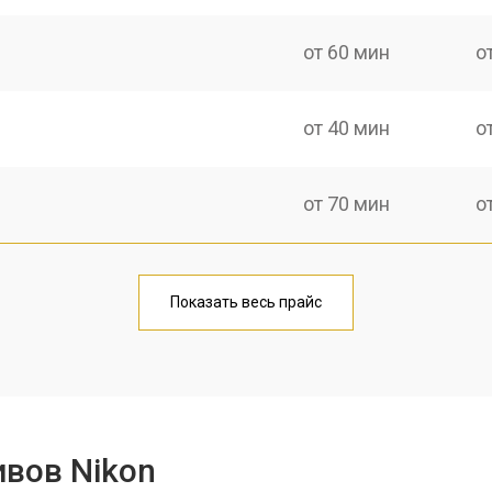
от 60 мин
о
от 40 мин
о
от 70 мин
о
лаги
от 50 мин
о
Показать весь прайс
от 50 мин
о
от 60 мин
о
вов Nikon