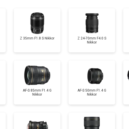
лизатора
от 60 мин
о
Z 35mm F1.8 S Nikkor
Z 24-70mm F4.0 S
Nikkor
AF-S 85mm F1.4 G
AF-S 50mm F1.4 G
Nikkor
Nikkor