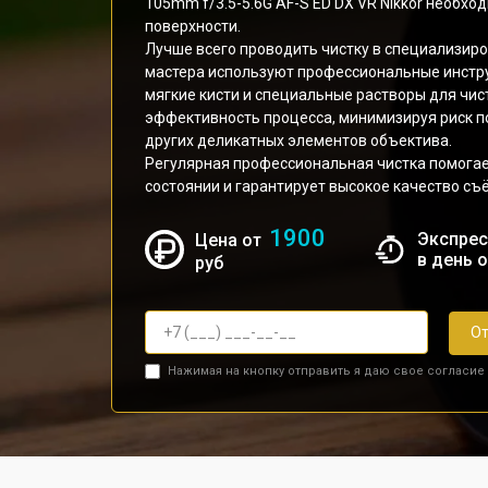
105mm f/3.5-5.6G AF-S ED DX VR Nikkor необхо
поверхности.
Лучше всего проводить чистку в специализиро
мастера используют профессиональные инстру
мягкие кисти и специальные растворы для чис
эффективность процесса, минимизируя риск 
других деликатных элементов объектива.
Регулярная профессиональная чистка помогае
состоянии и гарантирует высокое качество съ
1900
Экспрес
Цена от
в день 
руб
От
Нажимая на кнопку отправить я даю свое согласие