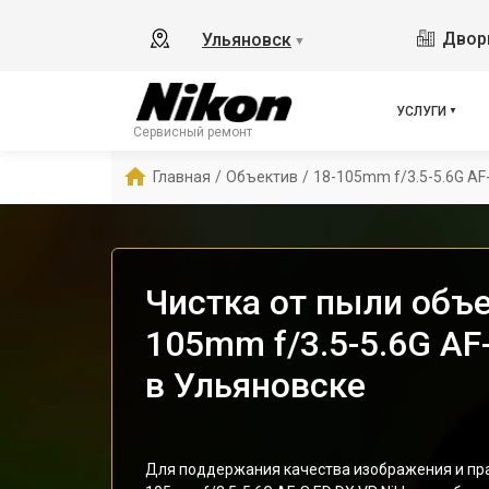
Дворц
Ульяновск
▼
УСЛУГИ
Сервисный ремонт
Главная
/
Объектив
/
18-105mm f/3.5-5.6G AF-
Чистка от пыли объе
105mm f/3.5-5.6G AF
в Ульяновске
Для поддержания качества изображения и пра