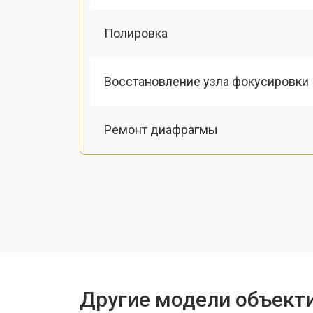
Полировка
Восстановление узла фокусировки
Ремонт диафрагмы
Восстановление после попадания в
Юстировка
Замена байонета
Другие модели объекти