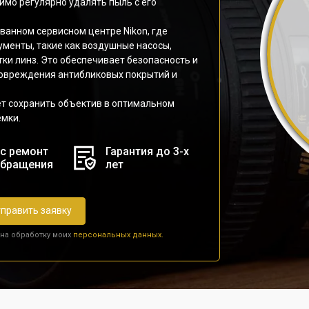
димо регулярно удалять пыль с его
ванном сервисном центре Nikon, где
менты, такие как воздушные насосы,
тки линз. Это обеспечивает безопасность и
повреждения антибликовых покрытий и
т сохранить объектив в оптимальном
ёмки.
с ремонт
Гарантия до 3-х
обращения
лет
править заявку
 на обработку моих
персональных данных.