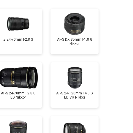
т 2600 ₽
Заказать
Z 24-70mm F2.8 S
AF-S DX 35mm F1.8 G
Nikkor
AF-S 24-70mm F2.8 G
AF-S 24-120mm F4.0 G
ED Nikkor
ED VR Nikkor