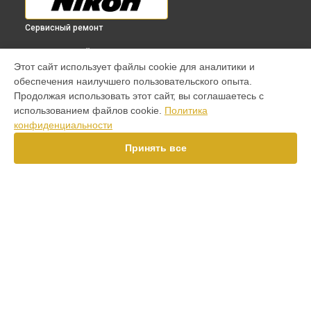
Сервисный ремонт
ВЫБЕРИ СВОЙ ГОРОД
Этот сайт использует файлы cookie для аналитики и
Регулировка наведения оптического прицела P5 624x50SF
обеспечения наилучшего пользовательского опыта.
M (25,4mm) BDC Nikon в
Краснодаре
Продолжая использовать этот сайт, вы соглашаетесь с
Регулировка наведения оптического прицела P5 624x50SF
использованием файлов cookie.
Политика
M (25,4mm) BDC Nikon в
Ростове-на-Дону
конфиденциальности
Регулировка наведения оптического прицела P5 624x50SF
M (25,4mm) BDC Nikon в
Нижнем Новгороде
Принять все
Регулировка наведения оптического прицела P5 624x50SF
M (25,4mm) BDC Nikon в
Новосибирске
Регулировка наведения оптического прицела P5 624x50SF
M (25,4mm) BDC Nikon в
Челябинске
Регулировка наведения оптического прицела P5 624x50SF
УСТРОЙСТВА
M (25,4mm) BDC Nikon в
Екатеринбурге
Регулировка наведения оптического прицела P5 624x50SF
Объектив
M (25,4mm) BDC Nikon в
Казани
Фотоаппарат
Регулировка наведения оптического прицела P5 624x50SF
Фотовспышка
M (25,4mm) BDC Nikon в
Уфе
Экшен-камера
Регулировка наведения оптического прицела P5 624x50SF
Оптический прицел
M (25,4mm) BDC Nikon в
Воронеже