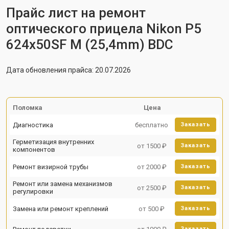
Прайс лист на ремонт
оптического прицела Nikon P5
624x50SF M (25,4mm) BDC
Дата обновления прайса: 20.07.2026
Поломка
Цена
Диагностика
бесплатно
Заказать
Герметизация внутренних
от 1500 ₽
Заказать
компонентов
Ремонт визирной трубы
от 2000 ₽
Заказать
Ремонт или замена механизмов
от 2500 ₽
Заказать
регулировки
Замена или ремонт креплений
от 500 ₽
Заказать
Заказать